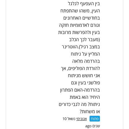
בין העפעף לגלגל
העין, משהו שהתפתח
בחודשיים האחרונים
וגורם לאדמומיות חזקה
בעין ולהפרשות מרובות
(מעבר לכך הכלב
במצב רגיל).הווטרינר
המליץ על ניתוח
בהרדמה מלאה
להורדת הפוליפים, אך
אני חושש מניתוח
פולשני בעין וגם
בהרדמה-האם הפתרון
היחיד הוא באמת
ניתוח? מה לגבי כדורים
או משחות?
פתוח
אנונימי
נשאל 10
שנים ago