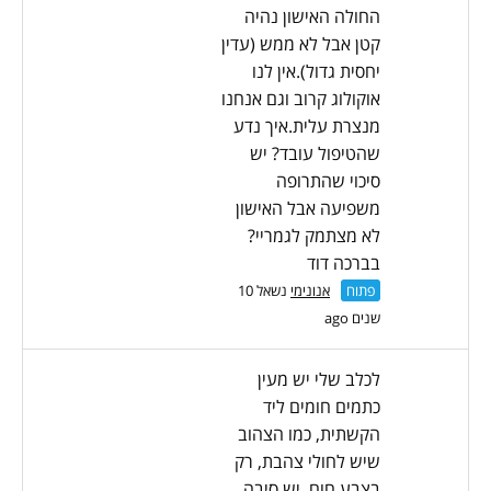
החולה האישון נהיה
קטן אבל לא ממש (עדין
יחסית גדול).אין לנו
אוקולוג קרוב וגם אנחנו
מנצרת עלית.איך נדע
שהטיפול עובד? יש
סיכוי שהתרופה
משפיעה אבל האישון
לא מצתמק לגמריי?
בברכה דוד
פתוח
אנונימי
נשאל 10
שנים ago
לכלב שלי יש מעין
כתמים חומים ליד
הקשתית, כמו הצהוב
שיש לחולי צהבת, רק
בצבע חום. יש סיבה