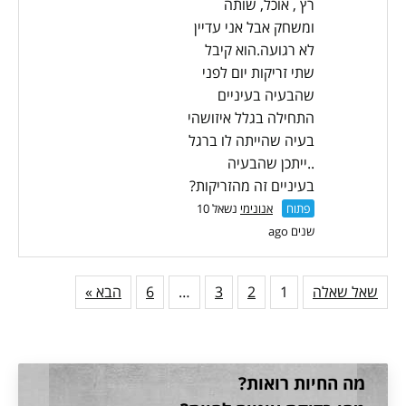
רץ , אוכל, שותה
ומשחק אבל אני עדיין
לא רגועה.הוא קיבל
שתי זריקות יום לפני
שהבעיה בעיניים
התחילה בגלל איזושהי
בעיה שהייתה לו ברגל
..ייתכן שהבעיה
בעיניים זה מהזריקות?
פתוח
אנונימי
נשאל 10
שנים ago
שאל שאלה
1
2
3
…
6
הבא »
מה החיות רואות?