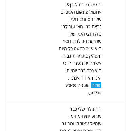
היי יש לי חתול בן 8.
אתמול פתאום העיניים
שלו הסתובבו ועין
נראת כמו חצי עור לבן
כזה וחצי העין שלו
שנראת סובלת בנוסף
הוא עייף כמעט כל היום
ומפהק בתדירות גבוה.
אשמח ים תעזרו לי כי
היא ככה כבר יומיים
ואני מאוד דואגת…
פתוח
אנונימי
נשאל 9
שנים ago
החתולה שלי כבר
שבוע ימים עם עין
שמאל עצומה. וטרינר
בדק אותה ואמר למרוח