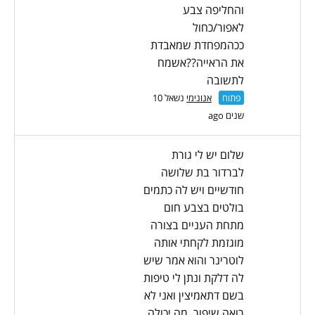
והחליפה צבע
לאפור/כחול
ככהמפחדת שמאבדת
את הראייה??אשמח
לתשובה
פתוח
אנונימי
נשאל 10
שנים ago
שלום יש לי גורת
לברדור בת שלושה
חודשיים ויש לה כתמים
בולטים בצבע חום
מתחת העניים בצורה
מוגזמת לקחתי אותה
לוטרינר והוא אמר שיש
לה דלקת ונתן לי טיפות
בשם דתאמיצין ואני לא
רואה שיפור. מה יכולה