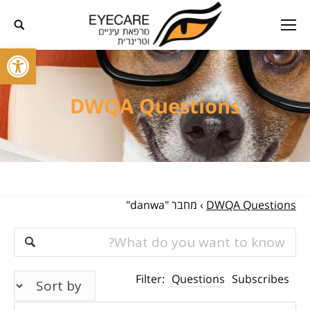
פתח סרגל
DWQA Questions
DWQA Questions
›
מחבר "danwa"
Filter:
Questions
Subscribes