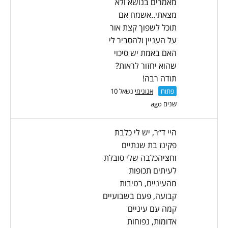
מאמרים בנושא ולא
מצאתי..אשמח אם
תוכל לשפוך קצת אור
על העניין ולהסביר לי
האם באמת יש סיכוי
שהוא יחזור לראות?
תודה רבה!
פתוח
אנונימי
נשאל 10
שנים ago
היי ד״ר, יש לי כלבת
פקינז בת שנתיים
וחציהכלבה שלי סובלת
לעיתים תכופות
מהעיניים, רטיבות
קבועה, פעם בשבועיים
קמה עם עיניים
אדומות, נפוחות