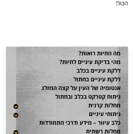
הכול!
קטגוריה:
לקוחות מדברים
מה החיות רואות?
מהי בדיקת עיניים לחיות?
דלקת עיניים בכלב
דלקת עיניים בחתול
אנטומיה של העין על קצה המזלג
ניתוח קטרקט בכלב ובחתול
מחלות קרנית
ניתוחי עיניים
כלב עיוור – מידע ודרכי התמודדות
מחלות רשתית