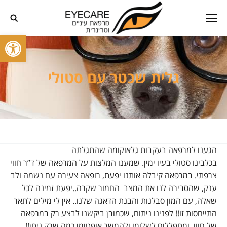
פתח סרגל
גלית שכטר עם סטולי
הגענו למרפאה בעקבות גלאוקומה שהתגלתה
בכלבינו
סטולי
בעיו ימין. שמענו המלצות על המרפאה של ד”ר חווי
צרפתי. במרפאה קיבלה אותנו יפעת, רופאה צעירה עם נשמה ולב
ענק, שהסבירה לנו את המצב החמור שקרה..יפעת זמינה לכל
שאלה, עם המון סבלנות והבנת הדאגה שלנו.. אין לי מילים לתאר
התייחסות זו!! לפנינו ניתוח, שכמובן ביקשנו לבצע רק במרפאה
של חווי, ומתפללים לשלומו ולהמשך אופטימי כמה שרק ניתן!!