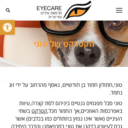
פתח סרגל
הקטרקט של טוני
טוני,חתולון חמוד בן חודשיים, נאסף מהרחוב על ידי זוג
נחמד.
טוני סבל מפגמים גנטיים ביניהם לסת קצרה,עיוות
באפרכסות האוזניים,אך החמור מכל,
קטרקט
בשתי
העיניים (אשר אינו נפוץ בחתולים כמו בכלבים) אשר
גרם לעיוורון.בדקנו את טוני במרפאתנו והדרך היחידה