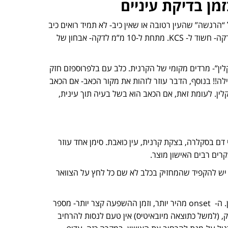
מן בדיקת עיניים
 “הרגשה” שהעין רטובה או שאין כיב- לא תמיד רואים כיב
שטחי! ערכים נורמלים של STT: מעל-20 -15 מ”מ לדקה. ערכים בין 10-15 מ”מ לדקה- חשוד ל- KCS. מתחת ל-10 מ”מ לדקה- אבחון של
לין”- מרדים מקומי של הקרנית. כלב עם בלפרוספזם חזק
לה!! בנוסף, הדבר עוזר לזהות את מקור הכאב- אם הכאב
ין. לעומת זאת, אם הכאב הוא בשל בעיה תוך עינית,
י דם בסקלרה, בצקת קרנית, עין כואבת. סימן אחד עוזר
רים רבים האישון מוצר.
 יש להקפיד שהמחזיק בכלב לא שם כל לחץ על הצוואר
. ה-
onset
מהיר יותר, וזמן ההשפעה קצר יותר- מספר
 מיוזיס חזק, (למשל כתוצאה מיובאיטיס) אין טעם לנסות להרחיב