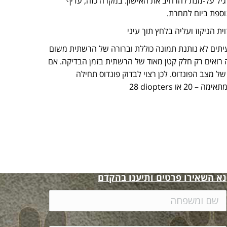
גיל על-מנת להרחיב את האישון. במקרה כזה, עדיף
וספת ביום למחרת.
ת הניקוז ועליה בלחץ תוך עיני
תים לא נותנת תמונה כוללת וברורה של הרשתית משום
וא קטן ולמעשה רואים רק חלק קטן מאוד של הרשתית בזמן הבדיקה. אם
 מצב הפונדוס. לכן רצוי לבדוק פונדוס תחילה
ה – 20 או
28 diopters
ית
,
לווטרינרים
נא השאירו פרטים ותיענו בהקדם