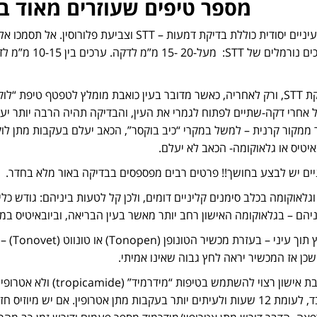
מספר טיפים שעוזרים מאוד בז
יניים יסודית כוללת בדיקת דמעות –
STT
וצביעת פלורוסין. אל תסמכו אל
קת
STT
, ורק לאחריה, כאשר מדובר בעין כואבת מומלץ לטפטף טיפת “לוק
ל אחרי דקה-שתיים לפתוח לגמרי את העין, והבדיקה תהיה הרבה יותר יעי
 ממקור קרנית – למשל במקרי “כיב בוקסר”, הכאב יעלם בעקבות מתן לוקל
איטיס או גלאוקומה- הכאב לא יעלם.
יים יש לבצע בחושך!! פרטים רבים מפספסים בבדיקה באור מלא בחדר.
וגלאוקומה בכלב סימנים קליניים דומים, ולכן קל לטעות ביניהם: גודש כל
יהם – בגלאוקומה האישון רחב יותר מאשר בעין הבריאה, וביובאיטיס במק
תוך עיני – בעזרת מכשיר הטונופן (
Tonopen
) או טונווט (
Tonovet
) –
 שכן אז המכשיר יראה לחץ גבוה שאינו אמיתי.
 אישון רצוי להשתמש בטיפות “מידרמיד” (
tropicamide
) ולא אטרופין
שעות בלבד, לעומת 12 שעות ולעיתים יותר בעקבות מתן אטרופין. אם יש