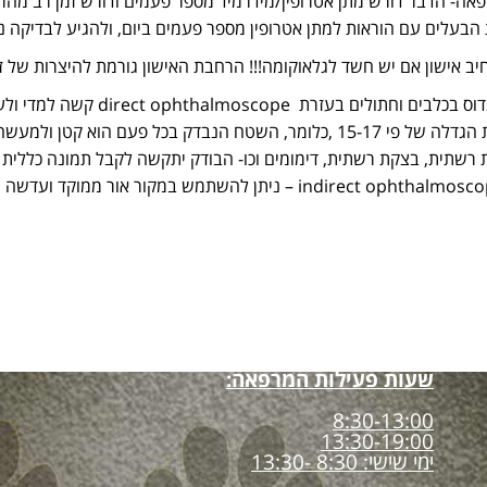
פאה- הדבר דורש מתן אטרופין/מידרמיד מספר פעמים ודורש זמן רב מהר
הבעלים עם הוראות למתן אטרופין מספר פעמים ביום, ולהגיע לבדיקה נ
ב אישון אם יש חשד לגלאוקומה!!! הרחבת האישון גורמת להיצרות של זוי
דוס בכלבים וחתולים בעזרת
direct ophthalmoscope
קשה למדי ולעי
שמתקבלת הגדלה של פי 15-17 ,כלומר, השטח הנבדק בכל פעם ה
 רשתית, בצקת רשתית, דימומים וכו- הבודק יתקשה לקבל תמונה כללית של
indirect ophthalmosc
– ניתן להשתמש במקור אור ממוקד ועדשה מתאימ
קטגוריה:
טיפים לבדיקה אופטלמולוג
שעות פעילות המרפאה:
8:30-13:00
13:30-19:00
ימי שישי: 8:30 -13:30