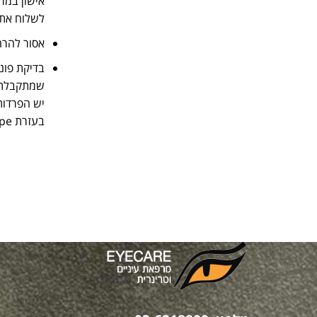
אישון במר
לשלוח את 
אסור להרחי
בדיקת פונ
יש הפרדות
בעזרת
ope