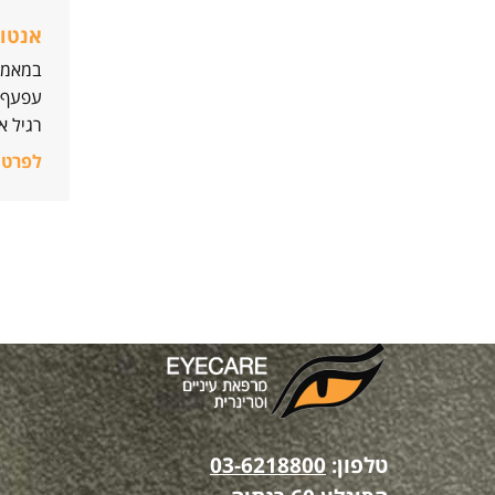
אנטומ
במאמר
עפעף ע
רגיל א
לפרטי
טלפון:
03-6218800