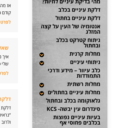
מהי בדיקת עיניים לחיות?
אז מה 
דלקת עיניים בכלב
קודם כ
דלקת עיניים בחתול
לפרטי
אנטומיה של העין על קצה
המזלג
ניתוח קטרקט בכלב
ובחתול
שאלו
מחלות קרנית
איך מ
ניתוחי עיניים
שלי ס
כלב עיוור – מידע ודרכי
לפרט
התמודדות
מחלות רשתית
מחלות עיניים בחתולים
דלקת 
גלאוקומה בכלב ובחתול
דלקת ע
סינדרום עין יבשה- KCS
“נראית
בעיות עיניים נפוצות
בכלבים פחוסי אף
ולרוב 