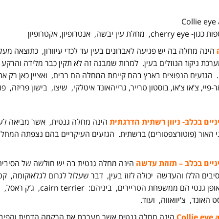
Collie ey
ת עין יבשה, אנטרופיון, אקטרופיון
הינה מחלה בה יש פגיעה לאברונים בעין עד לכדי עיוורון, כתוצאה מע
ערכת ניקוז הנוזלים בעין. למרות שמבנה זה לא תקין כבר מלידה והרקע 
 הגזעים הנפוצים בארץ בהם קיימת המחלה הם רבים, ואציין כאן רק את ה
פיי, צ’או צ’או, בוסטון טרייר, גרייהאונד איטלקי, שיצו, בישון פריזה, פו
יים בכלב- ניוון רשתית הדרגתית
הינה מחלה גנטית, אשר מביאה לעיו
ני האור (פוטורצפטורים) ברשתית. הגזעים העיקריים בהם נצפתה המחלה
יים בכלב – תזוזת עדשה
הינה מחלה גנטית בה יש חולשה של הסיבים
יבים הללו והעדשה יכולה לזוז בעין, דבר שעלול לגרום לגלאוקומה, קט
המחלה באופן גנטי הם ממשפ
 האונד, צ’יוואווה, ועוד.
Collie eye
הינה מחלה גנטית אשר מערבת את הרקמה הדמית והפיבר