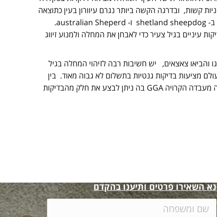
ניות קשות, ובדרגה הקשה ביותר נגרם עיוורון בעין כתוצאה
מהפרדות רשתית ופגמים בדיסק האופטי. המחלה מופיעה בגזעי הקולי השונים וכן ב- shetland sheepdog ו- australian Sheperd.
ות עיניים בגיל צעיר כדי לאבחן את המחלה ולמנוע זיווג
וגו והביאו צאצאים, יש חשיבות רבה לזיהוי המחלה בגיל
לם מציעות בדיקות גנטיות בתשלום לא גבוה מאוד. בין
המעבדות העיקריות אציין את Optigen בארה”ב ו- AHT באנגליה, וגם בארץ ישנה מעבדה הקרויה GGA בה ניתן לבצע את חלק מהבדיקות
יים גנטיות
נא השאירו פרטים ותיענו בהקדם