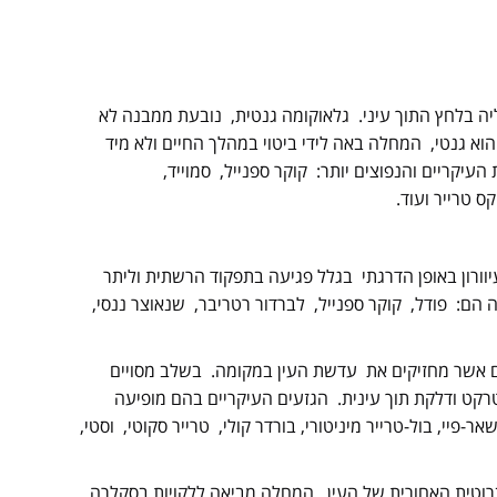
ליה בלחץ התוך עיני. גלאוקומה גנטית, נובעת ממבנה לא
הוא גנטי, המחלה באה לידי ביטוי במהלך החיים ולא מיד
עיקריים והנפוצים יותר: קוקר ספנייל, סמוייד,
קס טרייר ועוד.
ורון באופן הדרגתי בגלל פגיעה בתפקוד הרשתית וליתר
 הם: פודל, קוקר ספנייל, לברדור רטריבר, שנאוצר ננסי,
 אשר מחזיקים את עדשת העין במקומה. בשלב מסויים
רקט ודלקת תוך עינית. הגזעים העיקריים בהם מופיעה
חת הטריירים, ביניהם: cairn terrier, ג’ק ראסל, שאר-פיי, בול-טרייר מיניטורי, בורדר קולי, טרייר סקוטי, וסטי,
וטית האחורית של העין. המחלה מביאה ללקויות בסקלרה