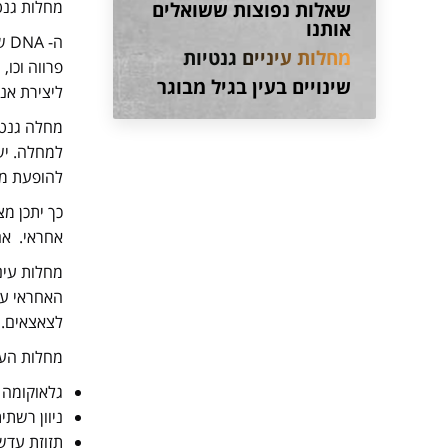
מחלות גנט
שאלות נפוצות ששואלים
אותנו
מחלות עיניים גנטיות
פרווה וכו,
שינויים בעין בגיל מבוגר
ליצירת אנז
מחלה גנטי
למחלה. יש
להופעת מח
כך יתכן מ
אחראי. אם
מחלות עיני
האחראי על
לצאצאים.
מחלות העי
גלאוקומה
ניוון רשתית- ive retinal atrophy
תזוזת עדש