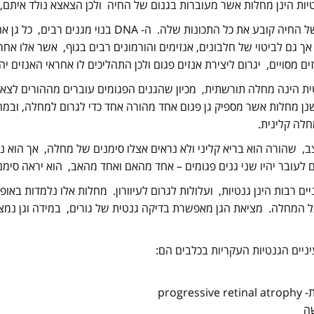
יות הינן מחלות אשר מעוברות בגנום של החיה ולכן הצאצא נולד איתם, ו
ה- DNA של החיה קובע את כל התכונות שלה. 
 אך גם לביטוי של חלבונים, אנזימים והורמונים רבים בגוף, אשר אלו אח
ים מסויים, יגרום ליצירת אנזים פגום ולכן התהליכים לו אחראי האנזים 
ת הינה מחלה תורשתית, מכיון שהגנים הפגומים עוברים מההורים לצ
נן מחלות אשר מספיק גן פגום אחד מהורה אחד כדי לגרום למחלה, ובמחל
לה קלינית.
צב, שהורה הוא בריא קליני ולא נראים אצלו סימנים של מחלה, אך הוא 
 לעובר יהיו שני גנים פגומים – אחד מהאם ואחד מהאב, הוא יראה סימנ
ים רבות הינן גנטיות, ועלולות לגרום לעיוורון. מ
חלות אלו נלמדות באופן
 המחלה. מציאת הגן מאפשרת בדיקה גנטית של גורים, במידה וגן נמצא
ניים הגנטיות העקריות בכלבים הם:
progress
ה