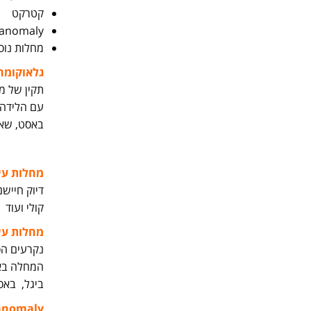
קטרקט
e anomaly
מחלות נוספות כגון- cherry eye, מחל
גלאוקומה
תקין של מ
עם הלידה.
באסט, שאר-
מחלות עינ
דיוק חייש
קולי ועוד
מחלות עינ
נקרעים הס
ביגל, באסט
 anomaly