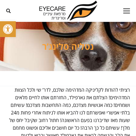
פתח סרגל
נטליה סלינג’ר
רציתי להודות לקליניקה המדהימה שלכם, לדר’ שי ולכל הצוות
המדהימים! הצלתם את גארפילד, החזרתם אותו לחיים מלאים
ושמחים! כמה אנושיות מצדכם, כמה התחשבות מצדכם! עשיתם
בלתי אפשרי ואפשרתם לנו להביא אותו לניתוח אחרי פחות מ24
שעות מאז שדיברנו בפעם הראשונה! חתול רחוב שקיבל יחס של
מלך! עשיתם כל כך הרבה! כל יום חושבים אליכם ופשוט מחמם
את הלב והנשמה לראות את גארפילד מאושר ובריא ולדעת