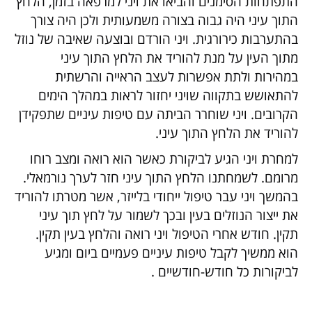
התפתחות הסימנים והביאו את ויני למרפאה בזמן, הלחץ
התוך עיני היה גבוה בצורה משמעותית ולכן היה צורך
בהתערבות כירורגית. ויני הורדם ובוצעה שאיבה של נוזל
מתוך העין על מנת להוריד את הלחץ התוך עיני
במהירות ולתת אפשרות לעצב הראייה והרשתית
להתאושש בתקווה שויני יחזור לראות במהלך הימים
הקרובים. ויני שוחרר הביתה עם טיפות עיניים שתפקידן
להוריד את הלחץ התוך עיני.
למחרת ויני הגיע לביקורת כאשר הוא רואה ומצב רוחו
מרומם. לשמחתנו הלחץ התוך עיני חזר לערך נורמאלי.
בהמשך ויני עבר טיפול ייחודי בלייזר, אשר מטרתו להוריד
את ייצור הנוזלים בעין ובכך לשמור על לחץ תוך עיני
תקין. חודש אחרי הטיפול ויני רואה והלחץ בעין תקין.
הוא ממשיך לקבל טיפות עיניים פעמיים ביום ומגיע
לביקורות כל חודש-חודשיים .