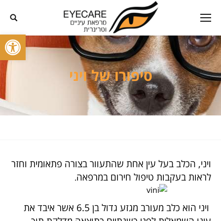
פתח סרגל
סיפורו של ויני
ויני, הכלב בעל עין אחת שהתעוור בצורה פתאומית וחזר
לראות בעקבות טיפול חירום במרפאה
.
ויני הוא כלב מעורב מגזע גדול בן 6.5 אשר איבד את
עינו השמאלית לפני כשנתיים כתוצאה מדלקת תוך