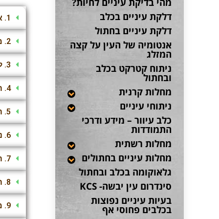
מהי בדיקת עיניים לחיות?
דלקת עיניים בכלב
1. איך מנקים לכלב את העיניים ?
דלקת עיניים בחתול
2. מתי אני צריך לדאוג שיתכן וקיימת בעיה בעיניים?
אנטומיה של העין על קצה
המזלג
3. לכלב שלי יש הרבה דמעות מהעיניים. האם זה יכול להיות קשור למזון שהוא אוכל?
ניתוח קטרקט בכלב
ובחתול
4. הכלב שלי מבוגר ולא רואה טוב, יש לו כנראה קטרקט. האם כדאי לנתח אותו בגיל מבוגר?
מחלות קרנית
ניתוחי עיניים
5. הכלב שלי מבוגר ואני חושב שיש לו קטרקט כי אני רואה עכירות בתוך העיניים.
כלב עיוור – מידע ודרכי
התמודדות
6. נאמר לי שכלב שלי יש cherry eye והוא צריך ניתוח. האם אין טיפול תרופתי לבעיה?
מחלות רשתית
מחלות עיניים בחתולים
7. החתול שלי סובל מדלקות עיניים חוזרות. מה ניתן לעשות?
גלאוקומה בכלב ובחתול
8. הכלב שלי סובל מדלקות עיניים חוזרות. האם זה נורמלי?
סינדרום עין יבשה- KCS
בעיות עיניים נפוצות
9. מה ההבדל בין בדיקת עיניים אצל רופא עיניים לבין בדיקת עיניים במרפאה וטרינרית?
בכלבים פחוסי אף