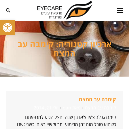
פתח סרגל
ארכיון קטגוריה:
קימבה עב
המצח
קימבה עב המצח
קימבה עב המצח
מאת
dan
יולי 21, 2014
קימבה,כלב צ’או צ’או בן שנה וחצי, הגיע למרפאתנו
כשהוא סובל מזה זמן מדימוע יתר וקשיי ראיה. כשניגשנו