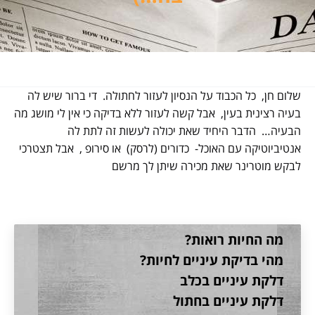
שלום חן, כל הכבוד על הנסיון לעזור לחתולה. די ברור שיש לה
בעיה רצינית בעין, אבל קשה לעזור ללא בדיקה כי אין לי מושג מה
הבעיה… הדבר היחיד שאת יכולה לעשות זה לתת לה
אנטיביוטיקה עם האוכל- כדורים (לרסק) או סירופ , אבל תצטרכי
לבקש מוטרינר שאת מכירה שיתן לך מרשם
מה החיות רואות?
מהי בדיקת עיניים לחיות?
דלקת עיניים בכלב
דלקת עיניים בחתול