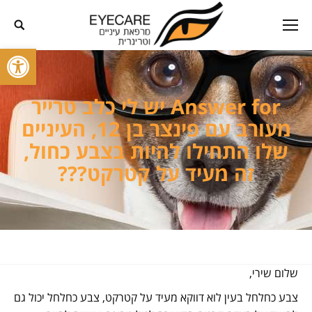
פתח סרגל
Answer for יש לי כלב טרייר
מעורב עם פינצר בן 12, העיניים
שלו התחילו להיות בצבע כחול,
זה מעיד על קטרקט???
שלום שירי,
צבע כחלחל בעין לוא דווקא מעיד על קטרקט, צבע כחלחל יכול גם