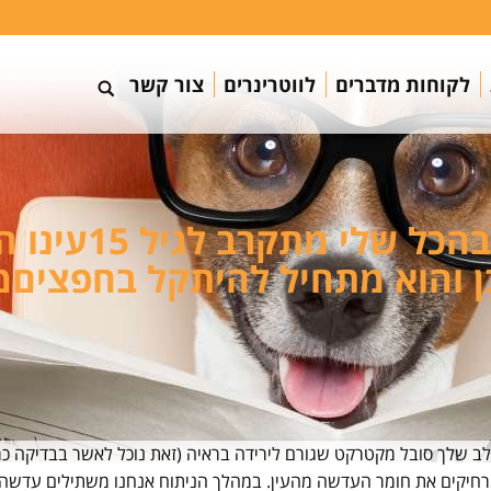
לקוחות מדברים
לווטרינרים
צור קשר
Answer for שבו
בן והוא מתחיל להיתקל בחפציםמ
ב שלך סובל מקטרקט שגורם לירידה בראיה (זאת נוכל לאשר בבדיקה כמו
יקים את חומר העדשה מהעין. במהלך הניתוח אנחנו משתילים עדשה חל