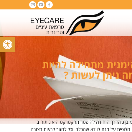
פתח סרגל
ע טובהכל שלי מתקרב לגיל 15עינו הימנית מתחילה להיות
ה ניתן לעשות ?
בן). הדרך היחידה להיפטר מהקטרקט היא ניתוח בו
ופית על מנת לוודא שהכלב יוכל לחזור לראות בצורה