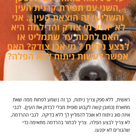
,השני עם תפירת קרנית העין
והשלישי זה הוצאת העין… אני
לא יודיע מי צודק והדילמה היא
האם לחכות עד שתמליט או
לבצע ניתוח ? מי אכן צודק? האם
אפשר לעשות ניתוח ללא הפלה?
ראשית, ללא ספק צריך ניתוח, כך זה נשמע לפחות ממה שאת
מתארת (כמובן קשה לקבוע סופית מבלי לבדוק את העין). לגבי
איזה סוג ניתוח לא אוכל להמליץ לך ללא בדיקה. לגבי ההרדמה,
לא צריך לבצע הפלה. צריך לבחור בהרדמה מתאימה כדי
שהגורים לא יפגעו.