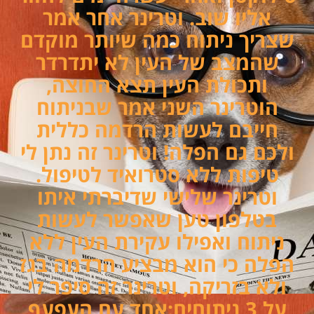
אליו שוב. וטרינר אחר אמר
שצריך ניתוח כמה שיותר מוקדם
שהמצב של העין לא יתדרדר
ותכולת העין תצא החוצה,
הוטרינר השני אמר שבניתוח
חייבם לעשות הרדמה כללית
ולכם גם הפלה! וטרינר זה נתן לי
טיפות ללא סטרואיד לטיפול.
וטרינר שלישי שדיברתי איתו
בטלפון טען שאפשר לעשות
ניתוח ואפילו עקירת העין ללא
הפלה כי הוא מבציע הרדמה בגז
ולא בזריקה, וטרינר זה סיפר לי
על 3 ניתוחים:אחד עם העפעף