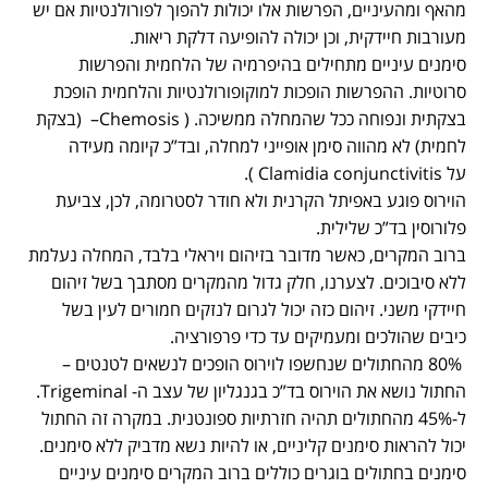
מהאף ומהעיניים, הפרשות אלו יכולות להפוך לפורולנטיות אם יש
מעורבות חיידקית, וכן יכולה להופיעה דלקת ריאות.
סימנים עיניים מתחילים בהיפרמיה של הלחמית והפרשות
סרוטיות. ההפרשות הופכות למוקופורולנטיות והלחמית הופכת
בצקתית ונפוחה ככל שהמחלה ממשיכה. (
Chemosis
– (בצקת
לחמית) לא מהווה סימן אופייני למחלה, ובד”כ קיומה מעידה
על
Clamidia conjunctivitis
).
הוירוס פוגע באפיתל הקרנית ולא חודר לסטרומה, לכן, צביעת
פלורוסין בד”כ שלילית.
ברוב המקרים, כאשר מדובר בזיהום ויראלי בלבד, המחלה נעלמת
ללא סיבוכים. לצערנו, חלק גדול מהמקרים מסתבך בשל זיהום
חיידקי משני. זיהום כזה יכול לגרום לנזקים חמורים לעין בשל
כיבים שהולכים ומעמיקים עד כדי פרפורציה.
80% מהחתולים שנחשפו לוירוס הופכים לנשאים לטנטים –
החתול נושא את הוירוס בד”כ בגנגליון של עצב ה-
Trigeminal
.
ל-45% מהחתולים תהיה חזרתיות ספונטנית. במקרה זה החתול
יכול להראות סימנים קליניים, או להיות נשא מדביק ללא סימנים.
סימנים בחתולים בוגרים כוללים ברוב המקרים סימנים עיניים