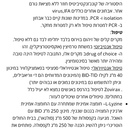
היסטוריה של קונג’ונקטיביטיס חוזר ללא מציאת גורם
אחר. אבחונים אחרים כוללים
IFA
,
virus
isolation
ו-
PCR
. במדינות שונות קיים כבר אבחון
ב-
PCR
למטרות טיפול ולא רק למטרות מחקר.
טיפול
:
מקרים קלים של זיהום בוירוס בלבד יחלימו לבד גם ללא טיפול.
טיפול אנטיביוטי
במשחת טרמיצין (אוקסיטטרציקלין). זהו
ה-
drug of choice
ב מקרים אלו, התגובה לטיפול הינה טובה
ומהירה יותר מאשר בסינטומיצין.
טיפול אנטיויראלי
: טיפול אנטיויראלי ספציפי בפאמציקלוויר במינוון
40 מ”ג לקילו BID-TID (המינונים המדווחים הם די ווריאבילים,
וניתן להתשמש גם במינונים נמוכים או גבוהים יותר)
.
Zovirax
לטיפול בהרפס באנשים נמצא לא יעיל כלל
בחתולים!. טיפולים אחרים שיכולים לעזור:
L-Lyzine
– חומצה אמינית שמתחרה עם החומצה אמינית
ארגינין המצויה בגנום שנגיף. מינון: 250 מ”ג
BID
עם
האוכל. מגיעה בקפסולות של 500 מ”ג (סולגאר), בבית החולים
הוטרינרי ניתן להשיג הכנה של 250 מ”ג לקפסולה. פותחים את