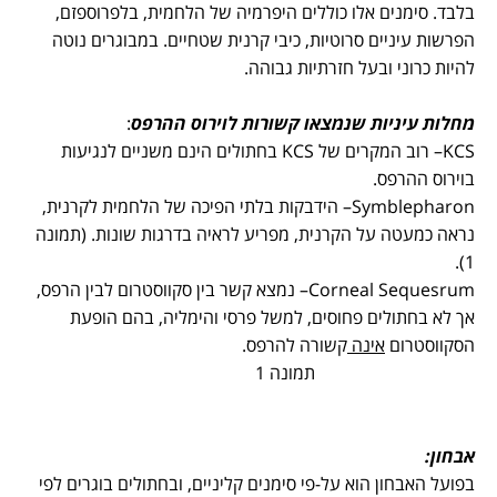
בלבד. סימנים אלו כוללים היפרמיה של הלחמית, בלפרוספזם,
הפרשות עיניים סרוטיות, כיבי קרנית שטחיים. במבוגרים נוטה
להיות כרוני ובעל חזרתיות גבוהה.
מחלות עיניות שנמצאו קשורות לוירוס ההרפס
:
KCS
– רוב המקרים של
KCS
בחתולים הינם משניים לנגיעות
בוירוס ההרפס.
Symblepharon
– הידבקות בלתי הפיכה של הלחמית לקרנית,
נראה כמעטה על הקרנית, מפריע לראיה בדרגות שונות. (תמונה
1).
Corneal Sequesrum
– נמצא קשר בין סקווסטרום לבין הרפס,
אך לא בחתולים פחוסים, למשל פרסי והימליה, בהם הופעת
הסקווסטרום
אינה
קשורה להרפס.
תמונה 1
אבחון:
בפועל האבחון הוא על-פי סימנים קליניים, ובחתולים בוגרים לפי