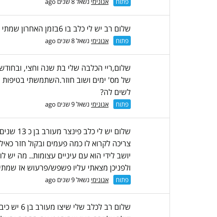
פתוח
אנונימי
נשאל 8 שנים ago
שלום רב יש לי כלב בו 6בזמן האחרון שמתי לב שיש לו בעין אחד כמו חתיכה של מוזרה בצבע ורוד.מה זה יכול להיות
פתוח
אנונימי
נשאל 8 שנים ago
שלום,ריי הכלבה שלי בת שנה וחצי, ובחודשי
של מס' ימים ושוב חוזר.השתמשתי בטיפות ש
לשים לה?
פתוח
אנונימי
נשאל 9 שנים ago
שלום יש 
צריכה לקרוא לו כמה פעמים ובקול חזר כאיל
יושב לידי הוא עם עיניים עצומות.. מה יש 
ולפניכן מצאתי עליו פשפש/פרעוש אז שמתי 
פתוח
אנונימי
נשאל 9 שנים ago