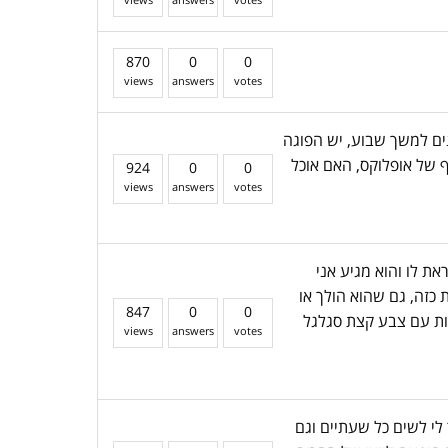
870
0
0
views
answers
votes
נים למשך שבוע, יש הפוגה
ף של אופלוקס, האם אוכל
924
0
0
views
answers
votes
אני קוראת לו והוא מגיע אני
 כזה, גם שהוא הולך או
847
0
0
חות עם צבע קצת סגלגל
views
answers
votes
אטרוספן 1 ליום נפלוקסין 3 פעמים וסרום שנאמר לי לשים כל שעתיים וגם