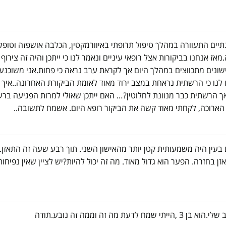
תיים התעוורה במהלך טיפול תרופתי באיוורמקטין, הכלבה אושפזה וטופ
 אנחנו בביקורות אצל רופאי עיניים ונאמר לנו כי ייתכן והיה זה צירוף 
אישונים מתכווצים במהלך היום אך לקראת ערב נראה כי פחות.אני משוכנע
 לנו כי הרשתית נראחת במצב ירוד מאוד לאומת הביקורת האחרונה..איך 
ך הרשתית כבר מנוונת לחלוטין?… האם ייתכן שאולי למרות הפגיעה ברש
הארוכה, לקחתי מאוד קשה את הביקור רופא היום. אשמח לתשובה..
חד האישונים בעין היה משמעותית קטן יותר מהאישון השני. תוך רבע שעה זה התא
בחזרה. הפער הוא גדול מאוד. מה זה יכול להיות?יש לציין שאין נפיחות
 זה וממה זה נובע.תודה