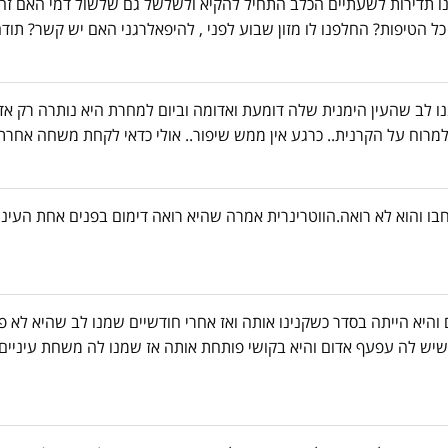
נו תדירות לשעתיים הכלב התחיל להקיא ולשלשל גם שלשול דמי האם זה 
כל הטיפות? החלפנו לו מזון שבוע לפני , להיפאלרגני האם יש קשר? תודה
בת 14 ולפני שבוע שמנו לב שהעין הימנית שלה דומעת ואדומה וביום למחרת היא נותרה ר
ולמרוח על הקרנית.. כרגע אין ממש שיפור.. אולי כדאי לקחת משחה אחרת
אישונים התרחבו והוא לא רואה.הווטרינרית אמרה שהיא רואה דימום בפנים אחת העי
 והיא הייתה בסדר כשקנינו אותה ואז אחרי חודשיים שמנו לב שהיא לא פ
שיש לה עפעף אדום והיא בקושי פותחת אותה אז שמנו לה משחת עיניים