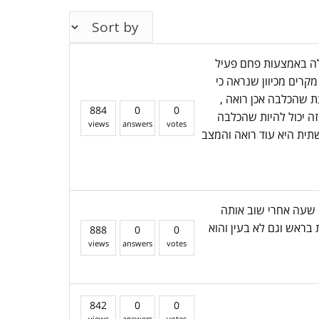
לה באמצעות פחם פעיל
מקרים מכיוון שנראה כי
ת שהכלבה אכן רואה ,
884
0
0
זה יכול להיות שהכלבה
views
answers
votes
תית היא עוד רואה והמצב
זן. שעה אחרי שוב אותה
 בראש וגם לא בעין והוא
888
0
0
views
answers
votes
842
0
0
views
answers
votes