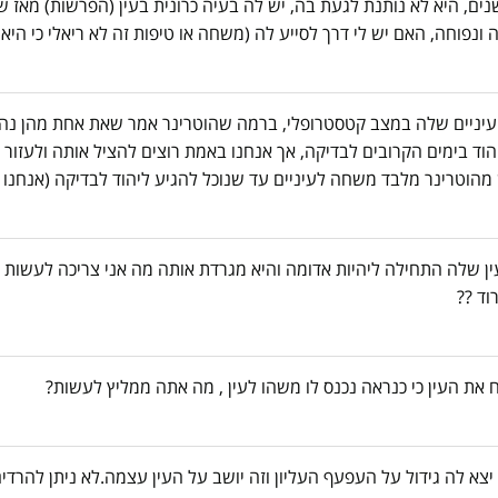
ים, היא לא נותנת לגעת בה, יש לה בעיה כרונית בעין (הפרשות) מאז ש
 ונפוחה, האם יש לי דרך לסייע לה (משחה או טיפות זה לא ריאלי כי היא
ולים בת בערך 6 שבועות, העיניים שלה במצב קטסטרופלי, ברמה שהוטרינר אמר שאת אחת מה
הוד בימים הקרובים לבדיקה, אך אנחנו באמת רוצים להציל אותה ולעזור
 מהוטרינר מלבד משחה לעיניים עד שנוכל להגיע ליהוד לבדיקה (אנחנו 
העין שלה התחילה ליהיות אדומה והיא מגרדת אותה מה אני צריכה לעשות
וד ??
תוח את העין כי כנראה נכנס לו משהו לעין , מה אתה ממליץ לעשות?
שלוםיש לנו כלבה מסוג ויימרנר, היא בת 13 יצא לה גידול על העפעף העליון וזה יושב על העין עצמה.לא