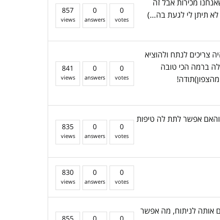
אנחנו מכירות אבל זה
857
0
0
 לא תיתן לי לגעת בה…)
views
answers
votes
ן נהיה צריכים לנתח ולהוציא
 לה ברמה הכי טובה
841
0
0
מהצפון)תודה!
votes
answers
views
 והאם אפשר לתת לה טיפות
835
0
0
views
answers
votes
830
0
0
views
answers
votes
 ניתן להרדים אותה לניתוח, מה אפשר
855
0
0