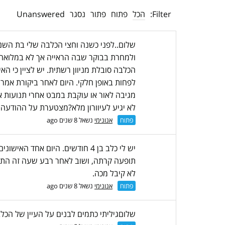
Filter:
הכל
פתוח
פתור
נסגר
Unanswered
שלום..לפני כשנה וחצי הכלבה שלי בת השנ
ולמחרת בבוקר שבה הראייה אך לא במלואה.מאז
הכלבה סובלת מניוון רשתית. יש לציין כי ה
לפחות באופן חלקי. היום לאחר ביקורת אמרו
מגיבה לאור או עוקבת במבט אחרי תנועות א
לא יגיע לעיוורון מלא?מצטערת על ההודעה 
פתוח
אנונימי
נשאל 8 שנים ago
יש לי כלב בן 4 חודשים. היום א
תופעה קרתה, ושוב לאחר רבע שעה זה התאזן 
לא קיבל מכה.
פתוח
אנונימי
נשאל 8 שנים ago
שלוםגיליתי כתמים לבנים על העיין של הכלב שלי.הוא בן 3 ,הייתי שמח לדעת מה