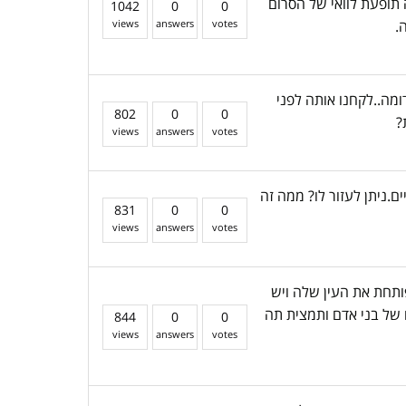
תופעת לוואי של הסרום
1042
0
0
.
votes
answers
views
ק אדומה..לקחנו אותה לפני
802
0
0
?
views
answers
votes
ניים.ניתן לעזור לו? ממה זה
831
0
0
views
answers
votes
ותחת את העין שלה ויש
 של בני אדם ותמצית תה
844
0
0
views
answers
votes