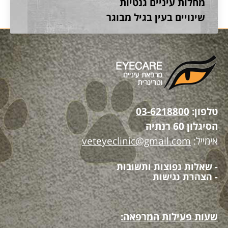
מחלות עיניים גנטיות
שינויים בעין בגיל מבוגר
טלפון:
03-6218800
הסיגלון 60 רנתיה
אימייל:
veteyeclinic@gmail.com
- שאלות נפוצות ותשובות
- הצהרת נגישות
שעות פעילות המרפאה: