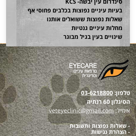
סינדרום עין יבשה- KCS
בעיות עיניים נפוצות בכלבים פחוסי אף
שאלות נפוצות ששואלים אותנו
מחלות עיניים גנטיות
שינויים בעין בגיל מבוגר
טלפון:
03-6218800
הסיגלון 60 רנתיה
אימייל:
veteyeclinic@gmail.com
- שאלות נפוצות ותשובות
- הצהרת נגישות