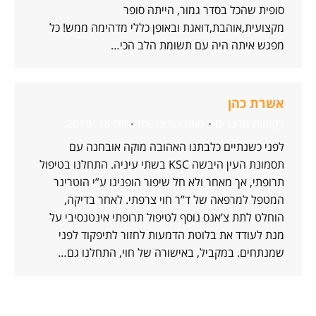
סופית שהכל בסדר גמור, הייתה סופר
מקצועית,אוהבת,דואגת ובאופן כללי מדהימה ממש! כל
מפגש איתה היה עם תשומת הלב הכי…
אשרת כהן
לקוחות מדברים
מאת
חוי צרפתי
יולי 18, 2019
לפני כשנתיים כלבתנו האהובה מוקה אובחנה עם
תסמונת העין היבשה KSC בשתי עיניה. התחלנו בטיפול
תרופתי, אך מאחר ולא חל שיפור הופנינו ע”י הוטרינר
המטפל למרפאה של ד”ר חוי צרפתי. לאחר בדיקה,
הוחלט לתת צ’אנס נוסף לטיפול תרופתי אינטנסיבי על
מנת לעודד את בלוטת הדמעות לחזור לתיפקוד לפני
שמנתחים. במקביל, באישורה של חוי, התחלנו גם…