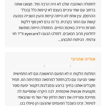
לחתולה האהובה שלנו לא היה הרבה מזל. מצאנו אותה
ברחוב עם שתי עיניים בעצם לא קיימות כלל (בגלל
ההרפס). עין אחת לא הייתה קיימת והעין השנייה נפגעה
קשות עם החור בקרנית. כל זה גרם לאין סוף דלקות
חוזרות וירידה באיכות החיים. החתולה הייתה מותשת
לחלוטין מרוב הכאבים. למזלנו הגענו לeyecare וד”ר חוי
צרפתי. הניתוח התבצע…
אודיה אהרוני
לקוחות מדברים
מאת
חוי צרפתי
דצמבר 20, 2021
המלצת הלקוח: זו לא הפעם הראשונה וגם לא החמישית
שאני מגיעה עם כלב\חתול למרפאה המדהימה הזו. תמיד
מקבלים אותנו בחיוך ברוגע ובסבלנות.דוקטור יפעת סופר
מקצועית אנושית ואיכפתית. לנה היקרה שמסייעת לה
מחייכת ומורידה את רמות הלחץ שלי ושל מי שהבאתי
לטיפול. זכינו כשבכל הפעמים שהגענו הן טיפלו בנו.