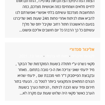
הצוות המדהימים! הצלתם את גארפילד, החזרתם אותו
לחיים מלאים ושמחים! כמה אנושיות מצדכם, כמה
התחשבות מצדכם! עשיתם בלתי אפשרי ואפשרתם לנו
להביא אותו לניתוח אחרי פחות מ24 שעות מאז שדיברנו
בפעם הראשונה! חתול רחוב שקיבל יחס של מלך!
עשיתם כל כך הרבה! כל יום חושבים אליכם ופשוט…
אלינור סנדורי
לקוחות מדברים
מאת
חוי צרפתי
ינואר 13, 2021
סקאי נשרט ע”י חתולה בשעות המוקדמות של הבוקר ,
מיד ידעתי שאני צריכה את ה-כי טובה בתחום . מאחר
ובקבוצת הפייסבוק ד”ר חווי מככבת שם , ידעתי שהיא
הגורם המתאים והמקצועי ביותר לטפל בו . הגעתי בתור
חירום ומיד עשו הכנה לניתוח , הניתוח נערך בשעות
הערב כאשר סקאי היה שלוש שעות עם מקרה לא…