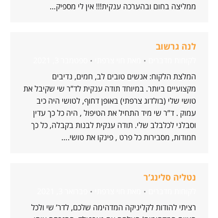
ממליצה בחום ובהערכה ענקית!!! אין לי מספיק…
לנה גרשוב
לקוחות מדברים
מאת
חוי צרפתי
ספטמבר 3, 2021
המלצת הלקוח: אנשים טובים לב, חמים, נדיבים
מקצועיים ביותר. במיוחד תודה ענקית לד”ר שי שקיבל את
טושי שלי (בולדוג צרפתי) באופן דחוף, לטושי היה כיב
עמוק . ד”ר שי מיד התחיל את הטיפול , היה כל כך עדין
וסבלני לכלבלב שלי. תודה ענקית לבנות בקבלה, כל כך
חמודות, מסבירות כל פרט , פינקו את טושי.…
נטליה סלינג’ר
לקוחות מדברים
מאת
חוי צרפתי
פברואר 3, 2021
רציתי להודות לקליניקה המדהימה שלכם, לדר’ שי ולכל