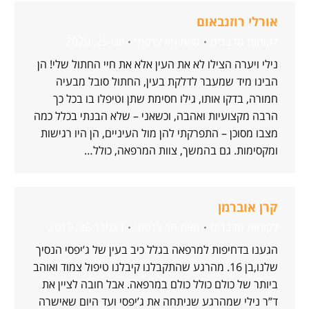
אורלי רוזנבאום
לקוחות מדברים
מאת
חוי צרפתי
יוני 25, 2020
נילי ויערה הצילו לא את העין אלא את חיי החתול שלי! הן
הבינו מיד שמעבר לדלקת בעין, החתול סובל מבעיה
חמורה, בדקו אותו, גילו חסימת שתן וטיפלו בו בכל כך
הרבה מקצועיות ואהבה, וכשאני – שלא הבנתי בכלל כמה
מצבו מסוכן – התפרקתי להן מול העיניים, הן היו רגישות
ומקסימות. גם בהמשך, צוות המרפאה, כולל…
קרן אוברמן
לקוחות מדברים
מאת
חוי צרפתי
דצמבר 26, 2019
הגענו בדחיפות למרפאה בגלל כיב בעין של ג’יפסי הנסיך
שלנו,בן 16. מהרגע שהתקבלנו קיבלנו טיפול צמוד ואוהב
ביותר של כולם כולל כולם במרפאה. אבל חובה לציין את
ד”ר נילי שמהרגע שניתחה את ג’יפסי ועד היום שאישרה