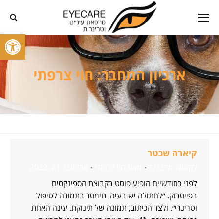
פתח סרגל
ארכיון המחבר:
חוי צרפתי
קיארה שכטר
לקוחות מדברים
מאת
חוי צרפתי
אוקטובר 21, 2022
לפני כחודשיים הופיע פוסט בקבוצת הספינקסים
בפייסבוק. ״לחתולה יש בעיה, תימסר בתמורה לטיפול
וטרינרי״. ולצד הכיתוב, תמונה של תינוקת. עינה האחת