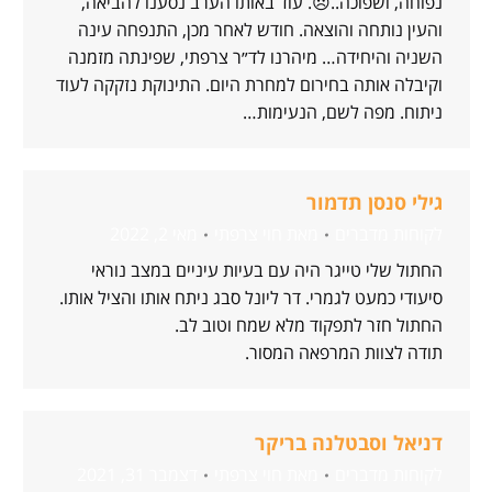
נפוחה, ושפוכה..😞. עוד באותו הערב נסענו להביאה,
והעין נותחה והוצאה. חודש לאחר מכן, התנפחה עינה
השניה והיחידה… מיהרנו לד״ר צרפתי, שפינתה מזמנה
וקיבלה אותה בחירום למחרת היום. התינוקת נזקקה לעוד
ניתוח. מפה לשם, הנעימות…
גילי סנסן תדמור
לקוחות מדברים
מאת
חוי צרפתי
מאי 2, 2022
החתול שלי טייגר היה עם בעיות עיניים במצב נוראי
סיעודי כמעט לגמרי. דר ליונל סבג ניתח אותו והציל אותו.
החתול חזר לתפקוד מלא שמח וטוב לב.
תודה לצוות המרפאה המסור.
דניאל וסבטלנה בריקר
לקוחות מדברים
מאת
חוי צרפתי
דצמבר 31, 2021