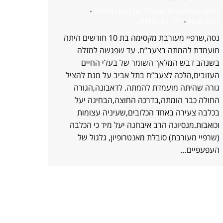
ניתוח העפעפיים שהציל את ונסה ממוות
מאת
dan
יולי 21, 2014
נסה,שרפיי מעורבת מקסימה בת 10 חודשים היתה
מועמדת להמתה בצעב”ח. עד שפגשה למזלה
בשנהב דבש המלאך השומר של בעלי החיים
העזובים,הלכה לצעב”ח בתל אביב על מנת להציל
גורה שהיתה מועמדת להמתה. לדאבונה,הגורה
החולה כבר הומתה,בדרכה החוצה,הבחינה יעל
בכלבה צעירה באחד הכלובים,שעיניה עצומות
וכואבות.מנסיונה הרב איבחנה יעל מיד כי הכלבה
(שרפיי מעורבת) סובלת מאנטרופיון, גלגול של
העפעפיים…