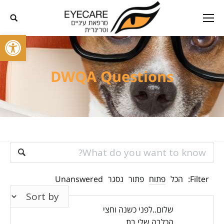
פתח סרגל
DWQA Questions
Filter:
הכל
פתוח
פתור
נסגר
Unanswered
שלום..לפני כשנה וחצי
הכלבה שלי בת