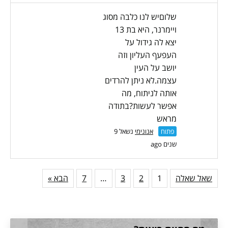
שלוםיש לנו כלבה מסוג
ויימרנר, היא בת 13
יצא לה גידול על
העפעף העליון וזה
יושב על העין
עצמה.לא ניתן להרדים
אותה לניתוח, מה
אפשר לעשות?בתודה
מראש
פתוח
אנונימי
נשאל 9
שנים ago
שאל שאלה
1
2
3
…
7
הבא »