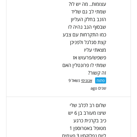
עצומות.. מה יש לו?
שמתי לב גם שליד
הזנב בחלק העליון
שבסוף הגב נהיה לו
כמו התקרחות עם צבע
קצת סגלגל ולפניכן
מצאתי עליו
פשפש/פרעוש אז
שמתי לו פרונטלין האם
זה קשור?
פתוח
אנונימי
נשאל 9
שנים ago
שלום רב לכלב שלי
שיצו מעורב בן 6 יש
כיב בקרנית כרגע
מטופל באטרוספן 1
ליום נפלוקסין 3 פעמים