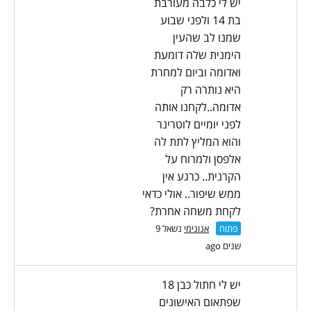
יש לי כלבה מעורבת
בת 14 ולפני שבוע
שמנו לב שהעין
הימנית שלה דומעת
ואדומה וביום למחרת
היא נותרה רק
אדומה..לקחנו אותה
לפני יומיים לוטרינר
והוא המליץ לתת לה
אלפסן ולמרוח על
הקרנית.. כרגע אין
ממש שיפור.. אולי כדאי
לקחת משחה אחרת?
פתוח
אנונימי
נשאל 9
שנים ago
יש לי חתול כבן 18
שפתאום האישונים