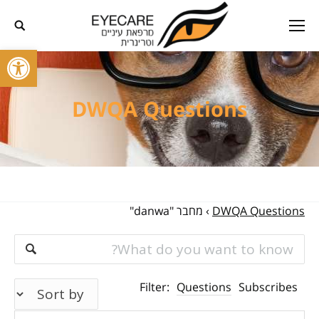
פתח סרגל
DWQA Questions
DWQA Questions
›
מחבר "danwa"
Filter:
Questions
Subscribes