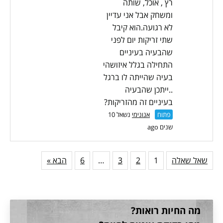
רץ , אוכל, שותה
ומשחק אבל אני עדיין
לא רגועה.הוא קיבל
שתי זריקות יום לפני
שהבעיה בעיניים
התחילה בגלל איזושהי
בעיה שהייתה לו ברגל
..ייתכן שהבעיה
בעיניים זה מהזריקות?
פתוח
אנונימי
נשאל 10
שנים ago
שאל שאלה
1
2
3
…
6
הבא »
מה החיות רואות?