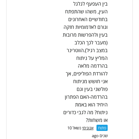
בין העפעף לגלגל
העין, משהו שהתפתח
בחודשיים האחרונים
וגורם לאדמומיות חזקה
בעין ולהפרשות מרובות
(מעבר לכך הכלב
במצב רגיל).הווטרינר
המליץ על ניתוח
בהרדמה מלאה
להורדת הפוליפים, אך
אני חושש מניתוח
פולשני בעין וגם
בהרדמה-האם הפתרון
היחיד הוא באמת
ניתוח? מה לגבי כדורים
או משחות?
פתוח
אנונימי
נשאל 10
שנים ago