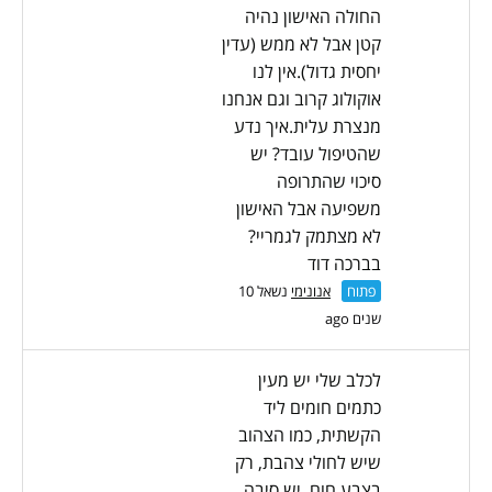
החולה האישון נהיה
קטן אבל לא ממש (עדין
יחסית גדול).אין לנו
אוקולוג קרוב וגם אנחנו
מנצרת עלית.איך נדע
שהטיפול עובד? יש
סיכוי שהתרופה
משפיעה אבל האישון
לא מצתמק לגמריי?
בברכה דוד
פתוח
אנונימי
נשאל 10
שנים ago
לכלב שלי יש מעין
כתמים חומים ליד
הקשתית, כמו הצהוב
שיש לחולי צהבת, רק
בצבע חום. יש סיבה