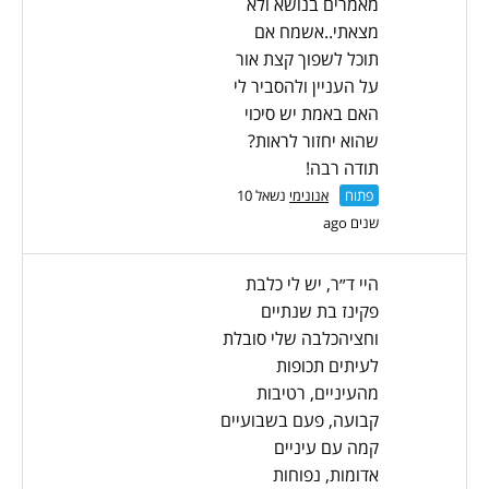
מאמרים בנושא ולא
מצאתי..אשמח אם
תוכל לשפוך קצת אור
על העניין ולהסביר לי
האם באמת יש סיכוי
שהוא יחזור לראות?
תודה רבה!
פתוח
אנונימי
נשאל 10
שנים ago
היי ד״ר, יש לי כלבת
פקינז בת שנתיים
וחציהכלבה שלי סובלת
לעיתים תכופות
מהעיניים, רטיבות
קבועה, פעם בשבועיים
קמה עם עיניים
אדומות, נפוחות