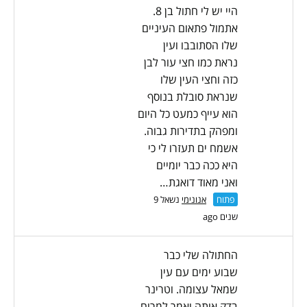
היי יש לי חתול בן 8.
אתמול פתאום העיניים
שלו הסתובבו ועין
נראת כמו חצי עור לבן
כזה וחצי העין שלו
שנראת סובלת בנוסף
הוא עייף כמעט כל היום
ומפהק בתדירות גבוה.
אשמח ים תעזרו לי כי
היא ככה כבר יומיים
ואני מאוד דואגת…
פתוח
אנונימי
נשאל 9
שנים ago
החתולה שלי כבר
שבוע ימים עם עין
שמאל עצומה. וטרינר
בדק אותה ואמר למרוח