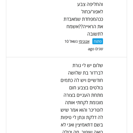
והחליפה צבע
לאפור/כחול
ככהמפחדת שמאבדת
את הראייה??אשמח
לתשובה
פתוח
אנונימי
נשאל 10
שנים ago
שלום יש לי גורת
לברדור בת שלושה
חודשיים ויש לה כתמים
בולטים בצבע חום
מתחת העניים בצורה
מוגזמת לקחתי אותה
לוטרינר והוא אמר שיש
לה דלקת ונתן לי טיפות
בשם דתאמיצין ואני לא
רואה שיפור. מה יכולה