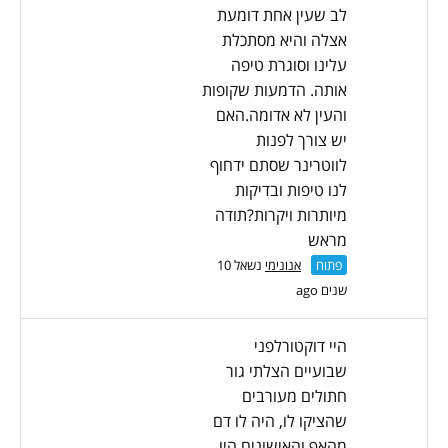
לב שעין אחת דומעת
אצלה והיא מסתכלת
עלינו וסוגרת טיפה
אותה. הדמעות שקופות
והעין לא אדומה.האם
יש צורך לפנות
לווטרינר שסתם ידחוף
לנו טיפות ובדיקות
מיותרות ויקרות?תודה
מראש
פתוח
אנונימי
נשאל 10
שנים ago
היי דוקטורלפני
שבועיים הצלתי גור
חתולים מעורבים
שהציקו לו, היה לו דם
מהאף והאישונים היו