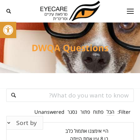
פתח סרגל
DWQA Questions
Filter:
הכל
פתוח
פתור
נסגר
Unanswered
היי אימצנו אתמול כלב
בן 8 עין אחת הייתה