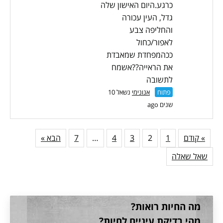
כרגע.היום האישון שלה
גדל, העין עכורה
והחליפה צבע
לאפור/כחול
ככהמפחדת שמאבדת
את הראייה??אשמח
לתשובה
פתוח
אנונימי
נשאל 10
שנים ago
» קודם
1
2
3
4
…
7
הבא »
שאל שאלה
מה החיות רואות?
מהי בדיקת עיניים לחיות?