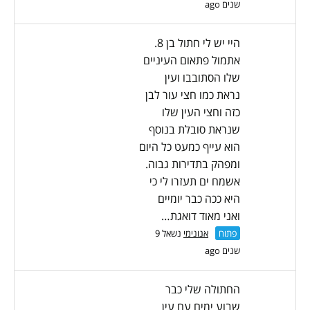
שנים ago
היי יש לי חתול בן 8.
אתמול פתאום העיניים
שלו הסתובבו ועין
נראת כמו חצי עור לבן
כזה וחצי העין שלו
שנראת סובלת בנוסף
הוא עייף כמעט כל היום
ומפהק בתדירות גבוה.
אשמח ים תעזרו לי כי
היא ככה כבר יומיים
ואני מאוד דואגת…
פתוח
אנונימי
נשאל 9
שנים ago
החתולה שלי כבר
שבוע ימים עם עין