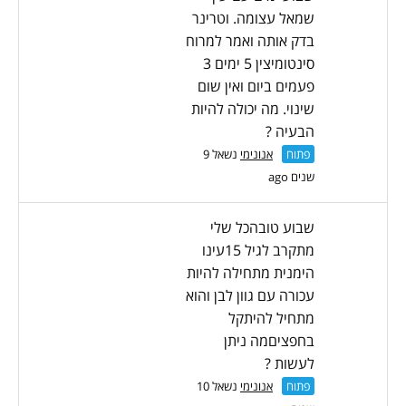
שמאל עצומה. וטרינר
בדק אותה ואמר למרוח
סינטומיצין 5 ימים 3
פעמים ביום ואין שום
שינוי. מה יכולה להיות
הבעיה ?
פתוח
אנונימי
נשאל 9
שנים ago
שבוע טובהכל שלי
מתקרב לגיל 15עינו
הימנית מתחילה להיות
עכורה עם גוון לבן והוא
מתחיל להיתקל
בחפציםמה ניתן
לעשות ?
פתוח
אנונימי
נשאל 10