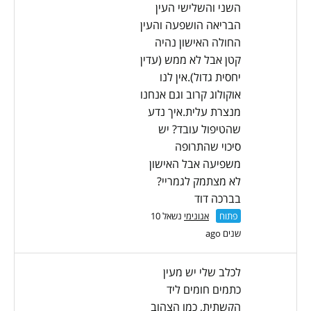
השני והשלישי העין
הבריאה הושפעה והעין
החולה האישון נהיה
קטן אבל לא ממש (עדין
יחסית גדול).אין לנו
אוקולוג קרוב וגם אנחנו
מנצרת עלית.איך נדע
שהטיפול עובד? יש
סיכוי שהתרופה
משפיעה אבל האישון
לא מצתמק לגמריי?
בברכה דוד
פתוח
אנונימי
נשאל 10
שנים ago
לכלב שלי יש מעין
כתמים חומים ליד
הקשתית, כמו הצהוב