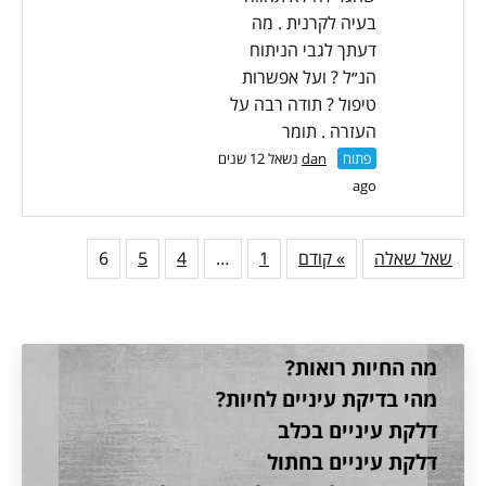
בעיה לקרנית . מה
דעתך לגבי הניתוח
הנ״ל ? ועל אפשרות
טיפול ? תודה רבה על
העזרה . תומר
פתוח
dan
נשאל 12 שנים
ago
שאל שאלה
» קודם
1
…
4
5
6
מה החיות רואות?
מהי בדיקת עיניים לחיות?
דלקת עיניים בכלב
דלקת עיניים בחתול