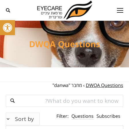
פתח סרגל
DWQA Questions
DWQA Questions
›
מחבר "danwa"
Filter:
Questions
Subscribes