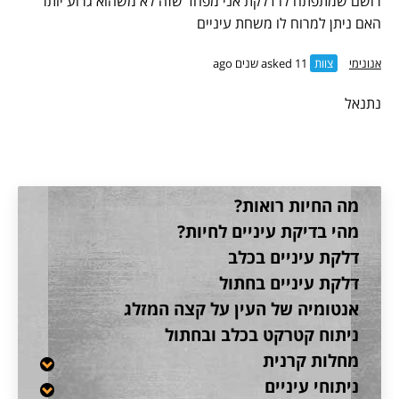
רושם שמתפתח לו דלקת אני מפחד שזה לא משהוא גרוע יותר
האם ניתן למרוח לו משחת עיניים
אנונימי
צוות
asked 11 שנים ago
נתנאל
מה החיות רואות?
מהי בדיקת עיניים לחיות?
דלקת עיניים בכלב
דלקת עיניים בחתול
אנטומיה של העין על קצה המזלג
ניתוח קטרקט בכלב ובחתול
מחלות קרנית
ניתוחי עיניים