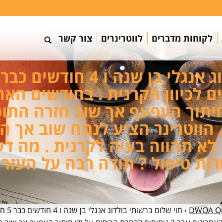
לקוחות מדברים
לווטרינרים
צור קשר
חיתוך העפעף אך שוב חזרה התו
. הווטרינר הציע לנתח שוב אך
א תהווה בעיה לקרנית . מה דע
ות טיפול ? תודה רבה על העזרה
DWQA Qu
›
חוי ש