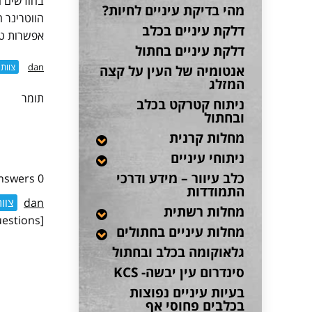
מהי בדיקת עיניים לחיות?
הווטרינר 
דלקת עיניים בכלב
אפשרות טי
דלקת עיניים בחתול
dan
צוות
אנטומיה של העין על קצה
המזלג
תומר
ניתוח קטרקט בכלב
ובחתול
מחלות קרנית
ניתוחי עיניים
כלב עיוור – מידע ודרכי
0 Answers
התמודדות
dan
צוו
מחלות רשתית
[dwqa-list-questions]
מחלות עיניים בחתולים
גלאוקומה בכלב ובחתול
סינדרום עין יבשה- KCS
בעיות עיניים נפוצות
בכלבים פחוסי אף