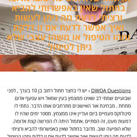
בחתול שאין באפשרותי להביא
ורציתי לדעת מה ניתן לעשות
ואיך אפשר לדעת אם זו דלקת
ומהו הטיפול או משהו עצבי שלא
ניתן לטיפול.
DWQA Questions
›
יש לי בחצר חתול רחוב בן 10 בערך , לפני
שבועיים שמתי לב שאינו ממצמץ בעין שמאל ויש עפעף אדום
מתחת . מבחינת אור האישונים מתרחבים אותו הדבר. נתתי לו
סינולוקס פעמיים ביום ועדיין אינו ממצמץ. מספר ימים שהיו לו
דמעות מעט, זה הסתיים .אתמול היתה לו הפרשה קצת אדומה.
שלא הופיעה שוב. מדובר בחתול שאין באפשרותי להביא ורציתי
לדעת מה ניתן לעשות ואיך אפשר לדעת אם זו דלקת ומהו הטיפול