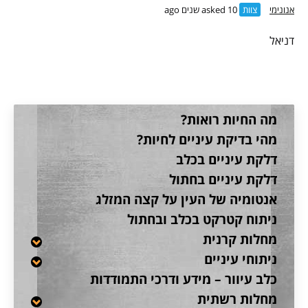
אנונימי
צוות
asked 10 שנים ago
דניאל
מה החיות רואות?
מהי בדיקת עיניים לחיות?
דלקת עיניים בכלב
דלקת עיניים בחתול
אנטומיה של העין על קצה המזלג
ניתוח קטרקט בכלב ובחתול
מחלות קרנית
ניתוחי עיניים
כלב עיוור – מידע ודרכי התמודדות
מחלות רשתית