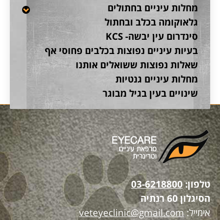
מחלות עיניים בחתולים
גלאוקומה בכלב ובחתול
סינדרום עין יבשה- KCS
בעיות עיניים נפוצות בכלבים פחוסי אף
שאלות נפוצות ששואלים אותנו
מחלות עיניים גנטיות
שינויים בעין בגיל מבוגר
טלפון:
03-6218800
הסיגלון 60 רנתיה
אימייל:
veteyeclinic@gmail.com