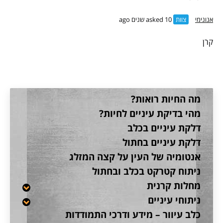
אנונימי
צוות
asked 10 שנים ago
קרן
מה החיות רואות?
מהי בדיקת עיניים לחיות?
דלקת עיניים בכלב
דלקת עיניים בחתול
אנטומיה של העין על קצה המזלג
ניתוח קטרקט בכלב ובחתול
מחלות קרנית
ניתוחי עיניים
כלב עיוור – מידע ודרכי התמודדות