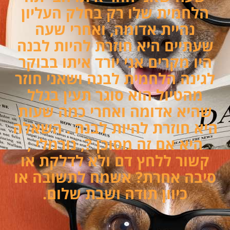
הלחמית שלו רק בחלק העליון
נהיית אדומה, ואחרי שעה
שעתיים היא חוזרת להיות לבנה
היו מקרים אני יורד איתו בבוקר
לגינה הלחמית לבנה ושאני חוזר
מהטיול הוא סוגר תעין בגלל
שהיא אדומה ואחרי כמה שעות
היא חוזרת להיות לבנה . השאלה
היא אם זה מסוכן ?, נורמלי ,
קשור ללחץ דם ולא לדלקת או
סיבה אחרת? אשמח לתשובה או
כיוון תודה ושבת שלום.