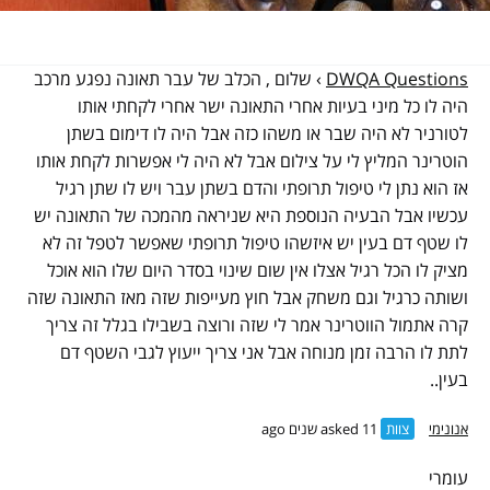
DWQA Questions
›
שלום , הכלב של עבר תאונה נפגע מרכב
היה לו כל מיני בעיות אחרי התאונה ישר אחרי לקחתי אותו
לטורניר לא היה שבר או משהו כזה אבל היה לו דימום בשתן
הוטרינר המליץ לי על צילום אבל לא היה לי אפשרות לקחת אותו
אז הוא נתן לי טיפול תרופתי והדם בשתן עבר ויש לו שתן רגיל
עכשיו אבל הבעיה הנוספת היא שניראה מהמכה של התאונה יש
לו שטף דם בעין יש איזשהו טיפול תרופתי שאפשר לטפל זה לא
מציק לו הכל רגיל אצלו אין שום שינוי בסדר היום שלו הוא אוכל
ושותה כרגיל וגם משחק אבל חוץ מעייפות שזה מאז התאונה שזה
קרה אתמול הווטרינר אמר לי שזה ורוצה בשבילו בגלל זה צריך
לתת לו הרבה זמן מנוחה אבל אני צריך ייעוץ לגבי השטף דם
בעין..
אנונימי
צוות
asked 11 שנים ago
עומרי