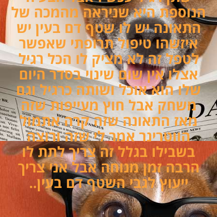
הנוספת היא שניראה מהמכה של
התאונה יש לו שטף דם בעין יש
איזשהו טיפול תרופתי שאפשר
לטפל זה לא מציק לו הכל רגיל
אצלו אין שום שינוי בסדר היום
שלו הוא אוכל ושותה כרגיל וגם
משחק אבל חוץ מעייפות שזה
מאז התאונה שזה קרה אתמול
הווטרינר אמר לי שזה ורוצה
בשבילו בגלל זה צריך לתת לו
הרבה זמן מנוחה אבל אני צריך
ייעוץ לגבי השטף דם בעין..