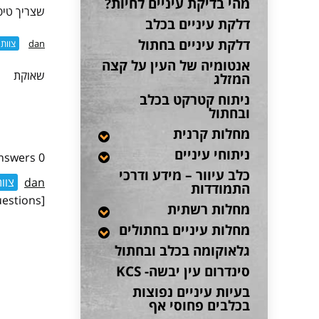
מהי בדיקת עיניים לחיות?
שצריך טיפ
דלקת עיניים בכלב
דלקת עיניים בחתול
dan
צוות
אנטומיה של העין על קצה
שאוקת
המזלג
ניתוח קטרקט בכלב
ובחתול
מחלות קרנית
ניתוחי עיניים
0 Answers
כלב עיוור – מידע ודרכי
dan
צוו
התמודדות
[dwqa-list-questions]
מחלות רשתית
מחלות עיניים בחתולים
גלאוקומה בכלב ובחתול
סינדרום עין יבשה- KCS
בעיות עיניים נפוצות
בכלבים פחוסי אף