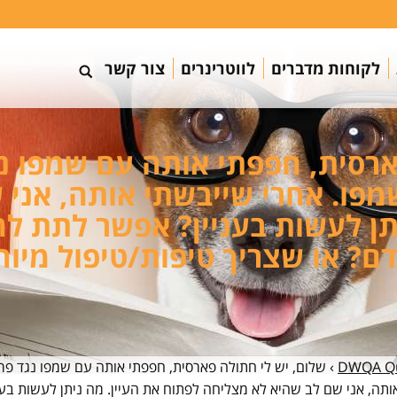
לקוחות מדברים
לווטרינרים
צור קשר
ארסית, חפפתי אותה עם שמפו נג
שמפו. אחרי שייבשתי אותה, אני
תן לעשות בעניין? אפשר לתת ל
דם? או שצריך טיפות/טיפול מיוח
DWQA Qu
›
שלום, יש לי חתולה פארסית, חפפתי אותה עם שמפו נגד פרע
ותה, אני שם לב שהיא לא מצליחה לפתוח את העיין. מה ניתן לעשות בענ