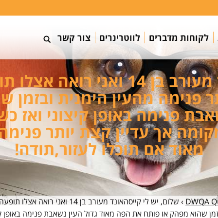
לקוחות מדברים
לווטרינרים
צור קשר
שלום, יש לי קייסהאונד מעורב בן 4
 פנימה מהעין הימנית ובזמן ש
אבת פנימה באופן קיצוני ואז כש
קומה אך עדיין קצת יותר פנימה
מאוד אם תוכלו לעזור,תודה!
DWQA Qu
›
שלום, יש לי קייסהאונד מעורב בן
זמן שהוא מפהק או פותח את הפה מאוד גדול העין נשאבת פנימה באופן קי