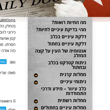
estions
מה החיות רואות?
(החלק הלב
מהי בדיקת עיניים לחיות?
כירוגי לה
דלקת עיניים בכלב
קטן אפשר 
דלקת עיניים בחתול
הסרתו. מפ
אנטומיה של העין על קצה
כזה אודה 
המזלג
ניתוח קטרקט בכלב
dan
צוות
ובחתול
מאת: שרית 8/2014
מחלות קרנית
ניתוחי עיניים
כלב עיוור – מידע ודרכי
התמודדות
מחלות רשתית
0 Answers
מחלות עיניים בחתולים
dan
צוו