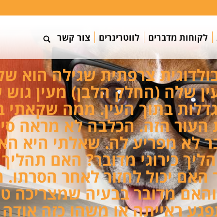
לקוחות מדברים
לווטרינרים
צור קשר
ולדוגית צרפתית שגילה הוא של
ן שלה (החלק הלבן) מעין גוש 
דלות בתוך העין. ממה שקאתי ב
העור הזה. הכלבה לא מראה סימנ
 לא מפריע לה. שאלתי היא האם
ליך כירוגי מדובר? האם תהליך
 האם יכול לחזור לאחר הסרתו. 
אם מדובר בבעיה שמצריכה טיפו
גע ראייתה או משהו כזה אודה