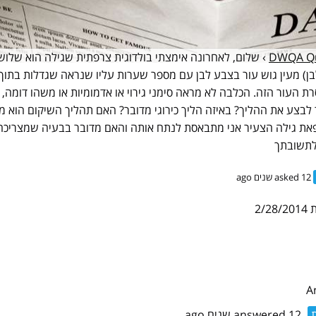
DWQA Qu
›
שלום, לאחרונה אימצתי בולדוגית צרפתית שגילה הוא שלוש
ן) מעין גוש עור בצבע לבן עם מספר שערות עליו שנראה שגדלות בתוך
סרת העור הזה. הכלבה לא מראה סימני גירוי או אדמומיות או משהו דומה
לבצע את ההליך? באיזה הליך כירוגי מדובר? האם תהליך השיקום הוא מה
את גילה הצעיר אני מתבאסת לנתח אותה והאם מדובר בבעיה שמצריכה ט
לתשובתך
asked 12 שנים ago
2/2
ת
answered 12 שנים ago