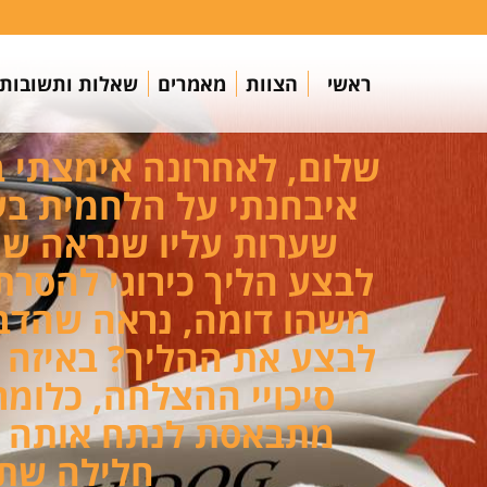
ראשי
הצוות
מאמרים
שאלות ותשובות
שלום, לאחרונה אימצתי ב
איבחנתי על הלחמית בעי
שערות עליו שנראה שג
לבצע הליך כירוגי להסרת 
משהו דומה, נראה שהדבר
לבצע את ההליך? באיזה ה
סיכויי ההצלחה, כלומר
מתבאסת לנתח אותה וה
חלילה שתפ