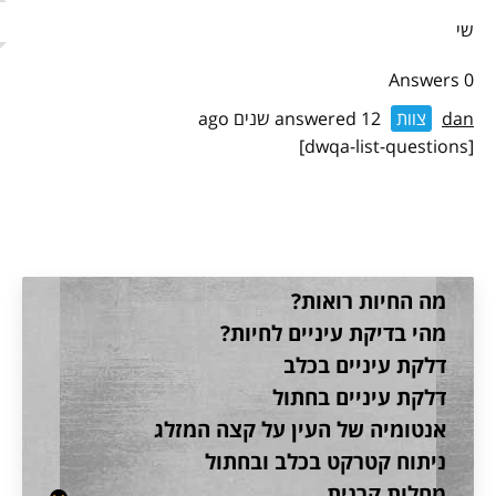
שי
0 Answers
dan
צוות
answered 12 שנים ago
[dwqa-list-questions]
מה החיות רואות?
מהי בדיקת עיניים לחיות?
דלקת עיניים בכלב
דלקת עיניים בחתול
אנטומיה של העין על קצה המזלג
ניתוח קטרקט בכלב ובחתול
מחלות קרנית