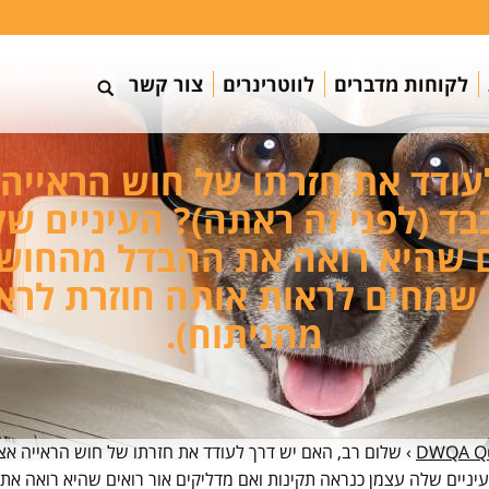
לקוחות מדברים
לווטרינרים
צור קשר
עודד את חזרתו של חוש הראיי
ד (לפני זה ראתה)? העיניים ש
ם שהיא רואה את ההבדל מהחוש
מהניתוח).
DWQA Qu
›
שלום רב, האם יש דרך לעודד את חזרתו של חוש הראייה אצ
יניים שלה עצמן כנראה תקינות ואם מדליקים אור רואים שהיא רואה את