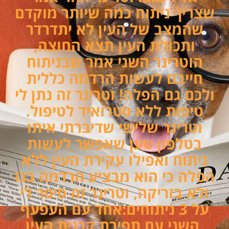
שצריך ניתוח כמה שיותר מוקדם
שהמצב של העין לא יתדרדר
ותכולת העין תצא החוצה,
הוטרינר השני אמר שבניתוח
חייבם לעשות הרדמה כללית
ולכם גם הפלה! וטרינר זה נתן לי
טיפות ללא סטרואיד לטיפול.
וטרינר שלישי שדיברתי איתו
בטלפון טען שאפשר לעשות
ניתוח ואפילו עקירת העין ללא
הפלה כי הוא מבציע הרדמה בגז
ולא בזריקה, וטרינר זה סיפר לי
על 3 ניתוחים:אחד עם העפעף
,השני עם תפירת קרנית העין