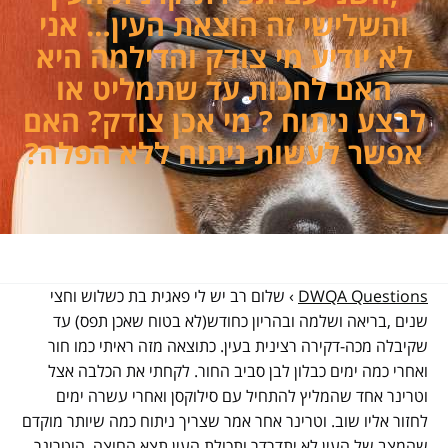
והשלישי זה הוצאת העין… אני
לא יודיע מי צודק והדילמה היא
האם לחכות עד שתמליט או
לבצע ניתוח ? מי אכן צודק? האם
אפשר לעשות ניתוח ללא הפלה?
DWQA Questions
›
שלום רב יש לי פאגית בת כשלוש וחצי
שנים ,בריאה ושלמה ובהריון כחודש(לא בטוח שאכן תפס) עד
שקיבלה מכה-דקירה רצינית בעין. כתוצאה מזה ראיתי כמו חור
ואחרי כמה ימים כבלון לבן סביב החור. לקחתי את הכלבה אצל
וטרינר אחד שהמליץ להתחיל עם סילוקסן ואחרי עשרה ימים
לחזור אליו שוב. וטרינר אחר אמר שצריך ניתוח כמה שיותר מוקדם
שהמצב של העין לא יתדרדר ותכולת העין תצא החוצה, הוטרינר