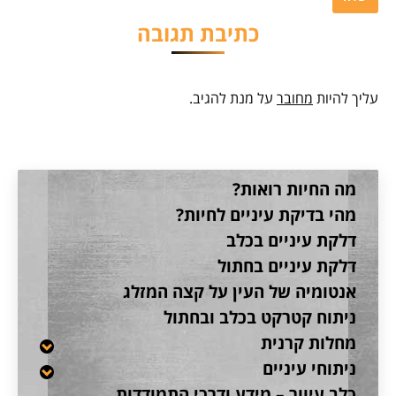
כתיבת תגובה
עליך להיות
מחובר
על מנת להגיב.
מה החיות רואות?
מהי בדיקת עיניים לחיות?
דלקת עיניים בכלב
דלקת עיניים בחתול
אנטומיה של העין על קצה המזלג
ניתוח קטרקט בכלב ובחתול
מחלות קרנית
ניתוחי עיניים
כלב עיוור – מידע ודרכי התמודדות